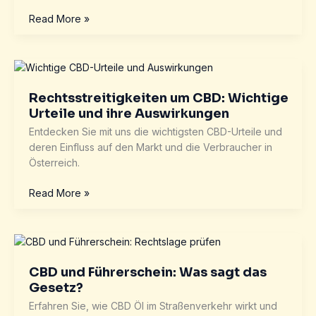
Zukunftsausblick:
Read More »
Wie
könnten
sich
die
CBD-
Rechtsstreitigkeiten um CBD: Wichtige
Gesetze
Urteile und ihre Auswirkungen
entwickeln?
Entdecken Sie mit uns die wichtigsten CBD-Urteile und
deren Einfluss auf den Markt und die Verbraucher in
Österreich.
Rechtsstreitigkeiten
Read More »
um
CBD:
Wichtige
Urteile
und
CBD und Führerschein: Was sagt das
ihre
Gesetz?
Auswirkungen
Erfahren Sie, wie CBD Öl im Straßenverkehr wirkt und