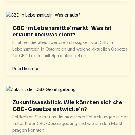
und
Arbeitsrecht:
Können
Drogentests
zum
CBD im Lebensmittelmarkt: Was ist
Problem
erlaubt und was nicht?
werden?
Erfahren Sie alles über die Zulässigkeit von CBD in
Lebensmitteln in Österreich und welche aktuellen Gesetze
für CBD Lebensmittelprodukte gelten.
CBD
Read More »
im
Lebensmittelmarkt:
Was
ist
erlaubt
Zukunftsausblick: Wie könnten sich die
und
CBD-Gesetze entwickeln?
was
Entdecken Sie mit uns die möglichen Entwicklungen in der
nicht?
Zukunft der CBD-Gesetzgebung und wie sie den Markt
prägen könnten.