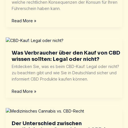
welche rechtlichen Konsequenzen der Konsum für Ihren
Führerschein haben kann.
CBD
Read More »
und
Führerschein:
Was
sagt
das
Was Verbraucher über den Kauf von CBD
Gesetz?
wissen sollten: Legal oder nicht?
Entdecken Sie, was es beim CBD-Kauf: Legal oder nicht?
zu beachten gibt und wie Sie in Deutschland sicher und
informiert CBD Produkte kaufen können.
Was
Read More »
Verbraucher
über
den
Kauf
von
Der Unterschied zwischen