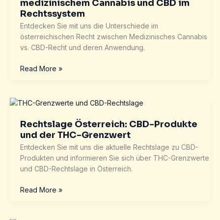
CBD
medizinischem Cannabis und CBD im
wissen
Rechtssystem
sollten:
Entdecken Sie mit uns die Unterschiede im
Legal
österreichischen Recht zwischen Medizinisches Cannabis
oder
vs. CBD-Recht und deren Anwendung.
nicht?
Der
Read More »
Unterschied
zwischen
medizinischem
Cannabis
und
Rechtslage Österreich: CBD-Produkte
CBD
und der THC-Grenzwert
im
Entdecken Sie mit uns die aktuelle Rechtslage zu CBD-
Rechtssystem
Produkten und informieren Sie sich über THC-Grenzwerte
und CBD-Rechtslage in Österreich.
Rechtslage
Read More »
Österreich:
CBD-