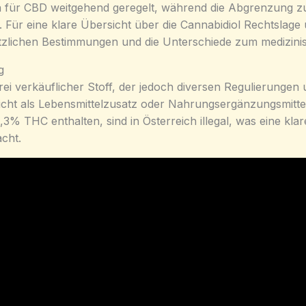
ten für CBD weitgehend geregelt, während die Abgrenzung 
. Für eine klare Übersicht über die Cannabidiol Rechtsla
etzlichen Bestimmungen und die Unterschiede zum medizini
g
 frei verkäuflicher Stoff, der jedoch diversen Regulierunge
icht als Lebensmittelzusatz oder Nahrungsergänzungsmitte
,3% THC enthalten, sind in Österreich illegal, was eine k
cht.