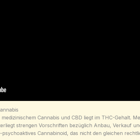
Cannabis
medizinischem Cannabis und CBD liegt im THC-Gehalt. Medi
rliegt strengen Vorschriften bezüglich Anbau, Verkauf un
ht-psychoaktives Cannabinoid, das nicht den gleichen rech