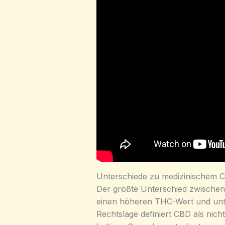
Unterschiede zu medizinischem 
Der größte Unterschied zwischen 
einen höheren THC-Wert und unte
Rechtslage definiert CBD als nic