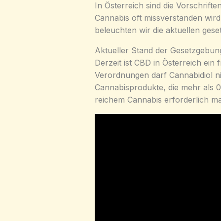
In Österreich sind die Vorschrif
Cannabis oft missverstanden wird
beleuchten wir die aktuellen ges
Aktueller Stand der Gesetzgebun
Derzeit ist CBD in Österreich ein
Verordnungen darf Cannabidiol n
Cannabisprodukte, die mehr als 0
reichem Cannabis erforderlich ma