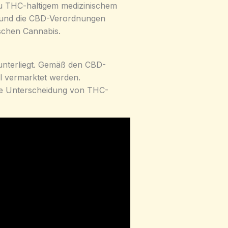
zu THC-haltigem medizinischem
ge und die CBD-Verordnungen
schen Cannabis.
n unterliegt. Gemäß den CBD-
l vermarktet werden.
lare Unterscheidung von THC-